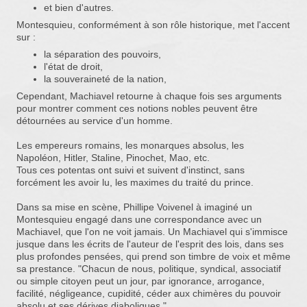
et bien d'autres.
Montesquieu, conformément à son rôle historique, met l'accent
sur :
la séparation des pouvoirs,
l'état de droit,
la souveraineté de la nation,
Cependant, Machiavel retourne à chaque fois ses arguments
pour montrer comment ces notions nobles peuvent être
détournées au service d'un homme.
Les empereurs romains, les monarques absolus, les
Napoléon, Hitler, Staline, Pinochet, Mao, etc.
Tous ces potentas ont suivi et suivent d'instinct, sans
forcément les avoir lu, les maximes du traité du prince.
Dans sa mise en scène, Phillipe Voivenel à imaginé un
Montesquieu engagé dans une correspondance avec un
Machiavel, que l'on ne voit jamais. Un Machiavel qui s'immisce
jusque dans les écrits de l'auteur de l'esprit des lois, dans ses
plus profondes pensées, qui prend son timbre de voix et même
sa prestance. "Chacun de nous, politique, syndical, associatif
ou simple citoyen peut un jour, par ignorance, arrogance,
facilité, négligeance, cupidité, céder aux chimères du pouvoir
absolu et ses dérives diaboliques."